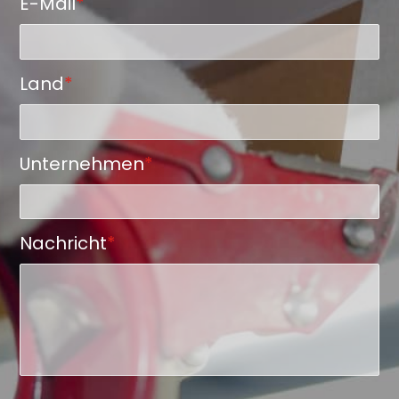
E-Mail
*
Land
*
Unternehmen
*
Nachricht
*