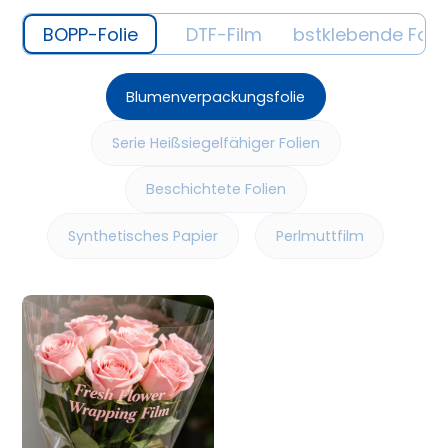
BOPP-Folie
DTF-Film
Selbstklebende Foli
Blumenverpackungsfolie
Serie Heißsiegelfähiger Folien
Beschichtete Folien
Synthetisches Papier
Perlmuttfilm