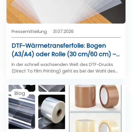
Pressemitteilung
31.07.2026
DTF-Wärmetransferfolie: Bogen
(A3/A4) oder Rolle (30 cm/60 cm) –
Welches Format passt zu Ihrem
In der schnell wachsenden Welt des DTF-Drucks
Druckvolumen?
(Direct To Film Printing) geht es bei der Wahl des
richtigen DTF-Wärmetransferfolienformats nicht
nur um die Größe – sie beeinflusst direkt Ihre
Produktionseffizienz, die Materialkosten, die
Blog
Druckgeschwindigkeit und die endgültige
Transferqualität.