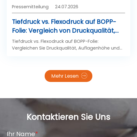
Pressemitteilung
24.07.2026
Tiefdruck vs. Flexodruck auf BOPP-
Folie: Vergleich von Druckqualität,
Auflagenhöhe und Kosten
Tiefdruck vs. Flexodruck auf BOPP-Folie:
Vergleichen Sie Druckqualität, Auflagenhöhe und
Gesamtkosten, um das richtige Druckverfahren für
Ihr Verpackungsvolumen und Budget
auszuwählen.
Mehr Lesen
Kontaktieren Sie Uns
Ihr Name
*