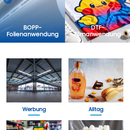
BOPP-
DTF-
Folienanwendung
Filmanwendung
Werbung
Alltag