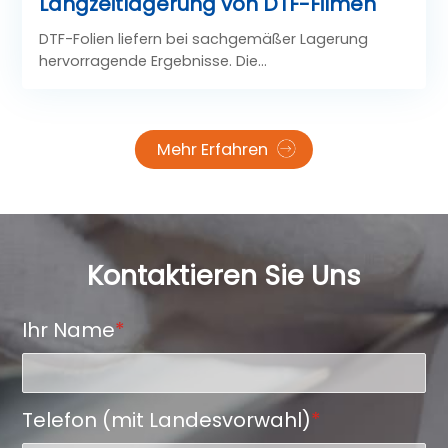
Langzeitlagerung von DTF-Filmen
DTF-Folien liefern bei sachgemäßer Lagerung
hervorragende Ergebnisse. Die
Lagerungsmethoden spielen dabei eine
entscheidende Rolle für den Erhalt der Haftkraft,
Bildschärfe und des gesamten Presseffekts. Mit
Mehr Erfahren
fachgerechter Lagerung und präzisen
Temperatureinstellungen erzielen Sie für jede
Anwendung konstant starke Verbindungen,
brillante Druckergebnisse und glatte Kanten.
Kontaktieren Sie Uns
Ihr Name
*
Telefon (mit Landesvorwahl)
*